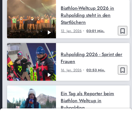
Biathlon-Weltcup 2026 in
Ruhpolding steht in den
Startlöchern
bookmark_border
12. Jan. 2026
03:01 Min.
Ruhpolding 2026 - Sprint der
Frauen
bookmark_border
16. Jan. 2026
02:53 Min.
Ein Tag als Reporter beim
Biathlon Weltcup in
Ruhpolding
bookmark_border
15. Jan. 2026
06:31 Min.