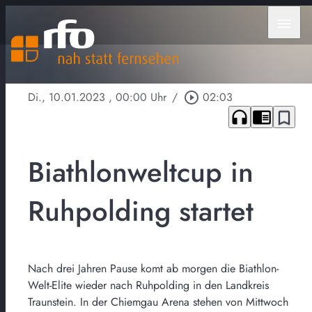
menu
Di., 10.01.2023
, 00:00 Uhr
/
play_circle_outline
02:03
headphones
chrome_reader_mode
bookmark_border
Biathlonweltcup in
Ruhpolding startet
Nach drei Jahren Pause komt ab morgen die Biathlon-
Welt-Elite wieder nach Ruhpolding in den Landkreis
Traunstein. In der Chiemgau Arena stehen von Mittwoch