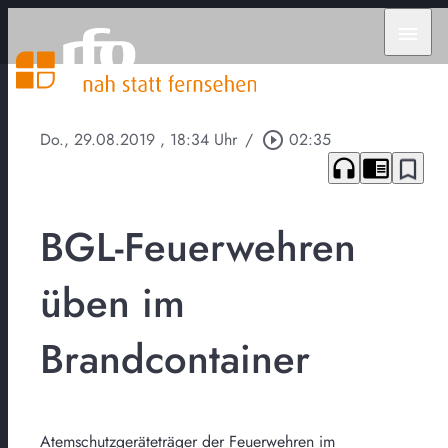
menu
Do., 29.08.2019
, 18:34 Uhr
/
play_circle_outline
02:35
headphones
chrome_reader_mode
bookmark_border
BGL-Feuerwehren
üben im
Brandcontainer
Atemschutzgeräteträger der Feuerwehren im