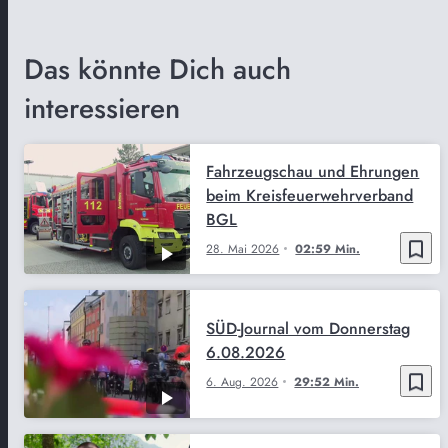
Das könnte Dich auch
interessieren
Fahrzeugschau und Ehrungen
beim Kreisfeuerwehrverband
BGL
bookmark_border
28. Mai 2026
02:59 Min.
SÜD-Journal vom Donnerstag
6.08.2026
bookmark_border
6. Aug. 2026
29:52 Min.