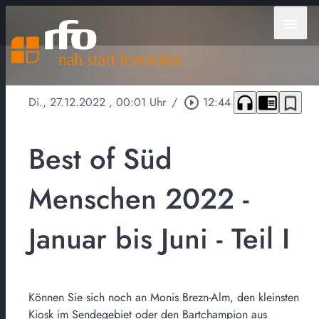
menu
headphones
chrome_reader_mode
bookmark_border
Di., 27.12.2022
, 00:01 Uhr
/
play_circle_outline
12:44
Best of Süd
Menschen 2022 -
Januar bis Juni - Teil I
Können Sie sich noch an Monis Brezn-Alm, den kleinsten
Kiosk im Sendegebiet oder den Bartchampion aus