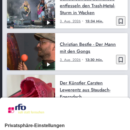
entfesseln den Trash-Metal-
Sturm in Wacken
bookmark_border
3. Aug. 2026
15:34 Min.
Christian Bestle - Der Mann
mit den Gongs
bookmark_border
3. Aug. 2026
13:30 Min.
Der Künstler Carsten
Lewerentz aus Staudach-
Egerndach
bookmark_border
27. Juli 2026
15:23 Min.
Oliver Joksch aus Rott am Inn