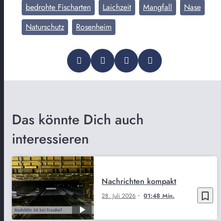
bedrohte Fischarten
Laichzeit
Mangfall
Nase
Naturschutz
Rosenheim
Das könnte Dich auch
interessieren
Nachrichten kompakt
bookmark_border
28. Juli 2026
01:48 Min.