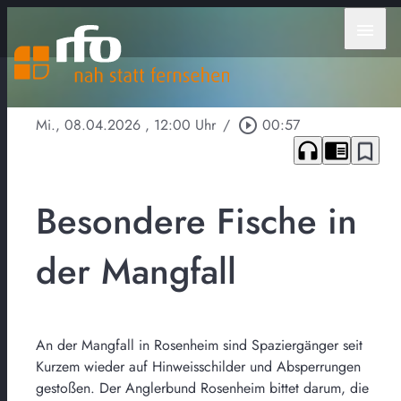
menu
Mi., 08.04.2026
, 12:00 Uhr
/
play_circle_outline
00:57
headphones
chrome_reader_mode
bookmark_border
Besondere Fische in
der Mangfall
An der Mangfall in Rosenheim sind Spaziergänger seit
Kurzem wieder auf Hinweisschilder und Absperrungen
gestoßen. Der Anglerbund Rosenheim bittet darum, die