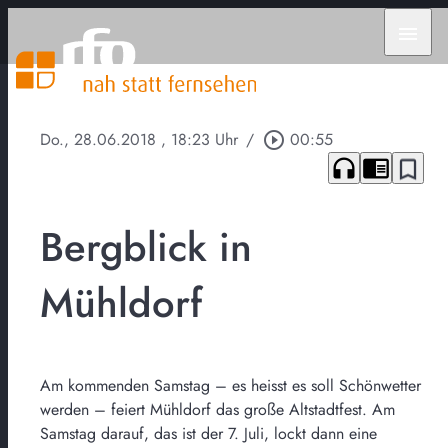
menu
Do., 28.06.2018
, 18:23 Uhr
/
play_circle_outline
00:55
headphones
chrome_reader_mode
bookmark_border
Bergblick in
Mühldorf
Am kommenden Samstag – es heisst es soll Schönwetter
werden – feiert Mühldorf das große Altstadtfest. Am
Samstag darauf, das ist der 7. Juli, lockt dann eine