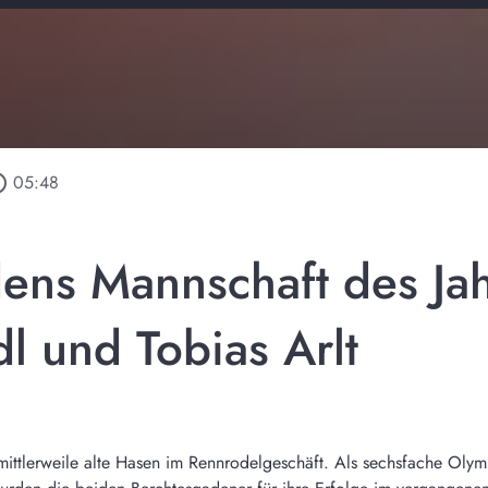
outline
05:48
ens Mannschaft des Ja
l und Tobias Arlt
mittlerweile alte Hasen im Rennrodelgeschäft. Als sechsfache Olymp