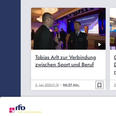
Tobias Arlt zur Verbindung
zwischen Sport und Beruf
bookmark_border
3. Juni 2026
11:15
06:27 Min.
2