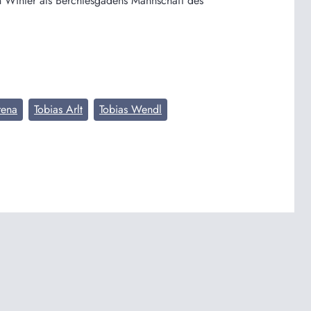
n Winter als Berchtesgadens Mannschaft des
rena
Tobias Arlt
Tobias Wendl