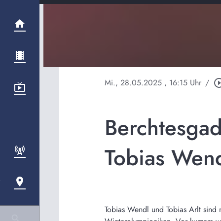
Mi., 28.05.2025
, 16:15 Uhr
/
play_circle_
Berchtesgad
Tobias Wend
Tobias Wendl und Tobias Arlt sind 