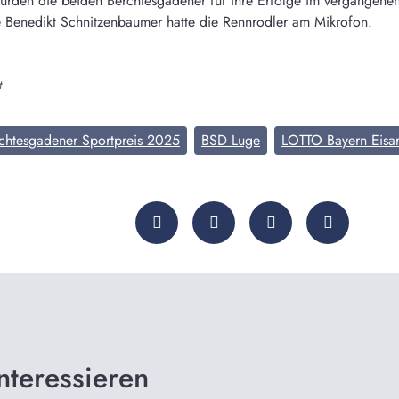
rden die beiden Berchtesgadener für ihre Erfolge im vergangene
e Benedikt Schnitzenbaumer hatte die Rennrodler am Mikrofon.
t
chtesgadener Sportpreis 2025
BSD Luge
LOTTO Bayern Eisa
nteressieren