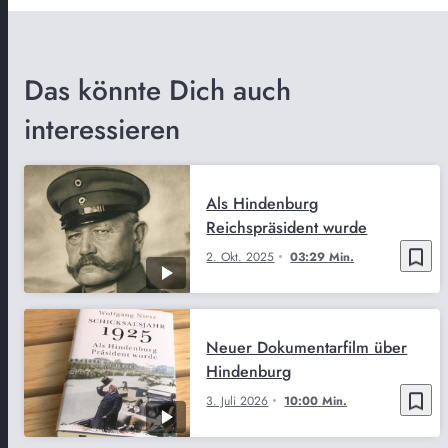
Das könnte Dich auch
interessieren
Als Hindenburg
Reichspräsident wurde
bookmark_border
2. Okt. 2025
03:29 Min.
Neuer Dokumentarfilm über
Hindenburg
bookmark_border
3. Juli 2026
10:00 Min.