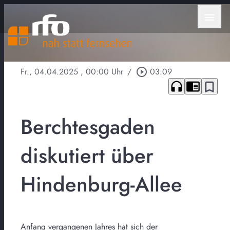
menu
Fr., 04.04.2025
, 00:00 Uhr
/
play_circle_outline
03:09
headphones
chrome_reader_mode
bookmark_border
Berchtesgaden
diskutiert über
Hindenburg-Allee
Anfang vergangenen Jahres hat sich der