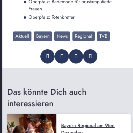
Oberpfalz: Bademode für brustamputierte
Frauen
Oberpfalz: Totenbretter
Aktuell
Bayern
News
Regional
TVB
Das könnte Dich auch
interessieren
Bayern Regional am 9ten
Dezember