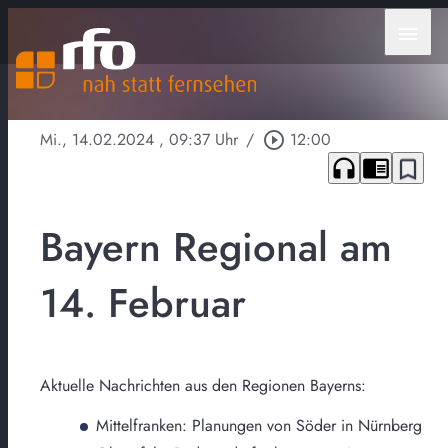
menu
Mi., 14.02.2024
, 09:37 Uhr
/
play_circle_outline
12:00
headphones
chrome_reader_mode
bookmark_border
Bayern Regional am
14. Februar
Aktuelle Nachrichten aus den Regionen Bayerns:
Mittelfranken: Planungen von Söder in Nürnberg