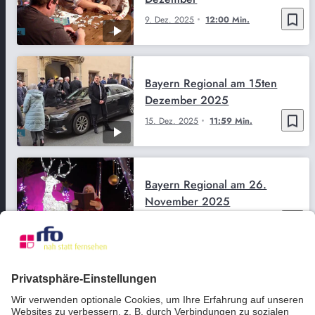
bookmark_border
9. Dez. 2025
12:00 Min.
Bayern Regional am 15ten
Dezember 2025
bookmark_border
15. Dez. 2025
11:59 Min.
Bayern Regional am 26.
November 2025
bookmark_border
26. Nov. 2025
11:48 Min.
Bayern Regional am 29ten
Oktober