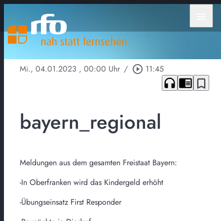
menu
Mi., 04.01.2023
, 00:00 Uhr
/
play_circle_outline
11:45
headphones
chrome_reader_mode
bookmark_border
bayern_regional
Meldungen aus dem gesamten Freistaat Bayern:
-In Oberfranken wird das Kindergeld erhöht
-Übungseinsatz First Responder