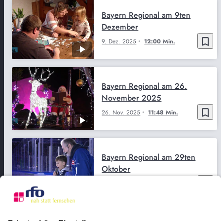
Bayern Regional am 9ten
Dezember
bookmark_border
9. Dez. 2025
12:00 Min.
Bayern Regional am 26.
November 2025
bookmark_border
26. Nov. 2025
11:48 Min.
Bayern Regional am 29ten
Oktober
bookmark_border
29. Okt. 2025
11:59 Min.