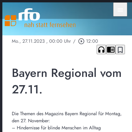
menu
Mo., 27.11.2023
, 00:00 Uhr
/
play_circle_outline
12:00
headphones
chrome_reader_mode
bookmark_border
Bayern Regional vom
27.11.
Die Themen des Magazins Bayern Regional für Montag,
den 27. November:
– Hindernisse für blinde Menschen im Alltag