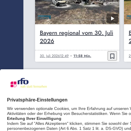
Bayern regional vom 30. Juli
2026
bookmark_border
30. Juli 2026
12:49
11:58 Min.
2