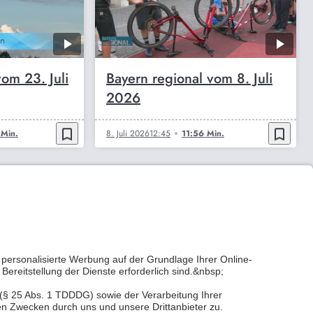
om 23. Juli
Bayern regional vom 8. Juli
2026
bookmark_border
bookmark_border
 Min.
8. Juli 2026
12:45
11:56 Min.