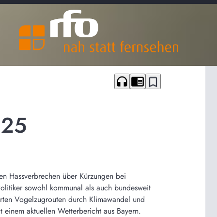
headphones
chrome_reader_mode
bookmark_border
025
den Hassverbrechen über Kürzungen bei
d Politiker sowohl kommunal als auch bundesweit
derten Vogelzugrouten durch Klimawandel und
 einem aktuellen Wetterbericht aus Bayern.