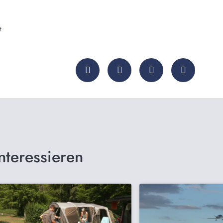
t
nteressieren