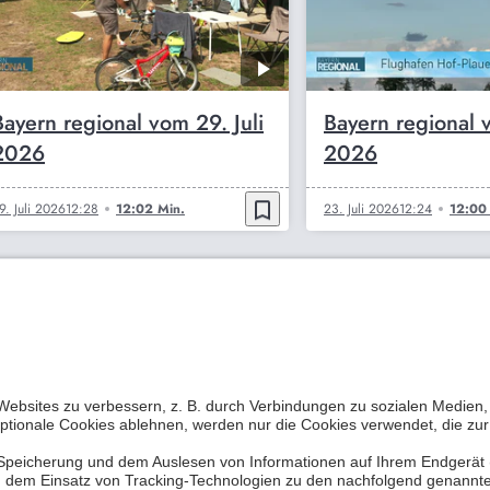
Bayern regional vom 29. Juli
Bayern regional v
2026
2026
bookmark_border
9. Juli 2026
12:28
12:02 Min.
23. Juli 2026
12:24
12:00