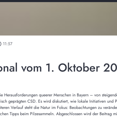
utline
11:57
onal vom 1. Oktober 2
f die Herausforderungen queerer Menschen in Bayern – von steigen
tisch geprägten CSD. Es wird diskutiert, wie lokale Initiativen un
iteren Verlauf steht die Natur im Fokus: Beobachtungen zu verän
schen Tipps beim Pilzesammeln. Abgeschlossen wird der Beitrag mit