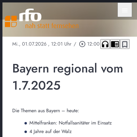
menu
headphones
chrome_reader_mode
bookmark_border
Mi., 01.07.2026
, 12:01 Uhr
/
play_circle_outline
12:00
Bayern regional vom
1.7.2025
Die Themen aus Bayern – heute:
Mittelfranken: Notfallsanitäter im Einsatz
4 Jahre auf der Walz