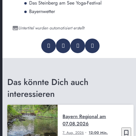
Das Steinberg am See Yoga-Festival
Bayernwetter
Untertitel wurden automatisiert erstellt
Das könnte Dich auch
interessieren
Bayern Regional am
07.08.2026
bookmark_border
7. Aug. 2026
12:00 Min.