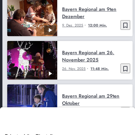
Bayern Regional am 9ten
Dezember
bookmark_border
9. Dez. 2025
12:00 Min.
Bayern Regional am 26.
November 2025
bookmark_border
26. Nov. 2025
11:48 Min.
Bayern Regional am 29ten
Oktober
bookmark_border
29. Okt. 2025
11:59 Min.