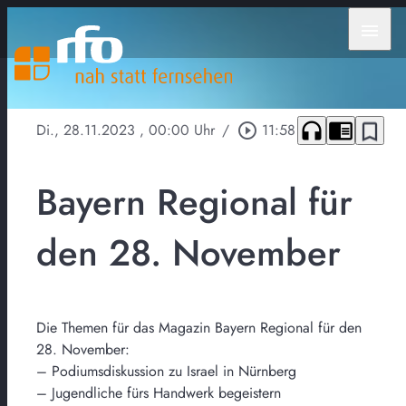
menu
headphones
chrome_reader_mode
bookmark_border
Di., 28.11.2023
, 00:00 Uhr
/
play_circle_outline
11:58
Bayern Regional für
den 28. November
Die Themen für das Magazin Bayern Regional für den
28. November:
– Podiumsdiskussion zu Israel in Nürnberg
– Jugendliche fürs Handwerk begeistern