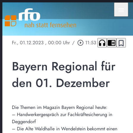
menu
headphones
chrome_reader_mode
bookmark_border
Fr., 01.12.2023
, 00:00 Uhr
/
play_circle_outline
11:53
Bayern Regional für
den 01. Dezember
Die Themen im Magazin Bayern Regional heute:
– Handwerkergespräch zur Fachkräftesicherung in
Deggendorf
– Die Alte Waldhalle in Wendelstein bekommt einen