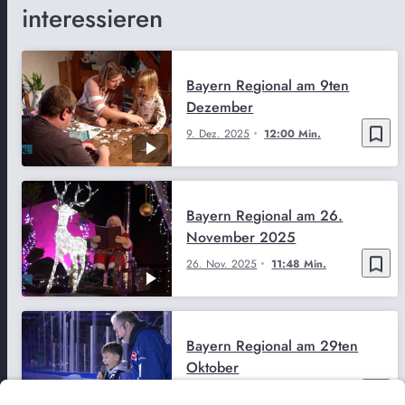
interessieren
Bayern Regional am 9ten
Dezember
bookmark_border
9. Dez. 2025
12:00 Min.
Bayern Regional am 26.
November 2025
bookmark_border
26. Nov. 2025
11:48 Min.
Bayern Regional am 29ten
Oktober
bookmark_border
29. Okt. 2025
11:59 Min.