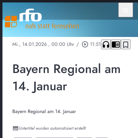
menu
headphones
chrome_reader_mode
bookmark_border
Mi., 14.01.2026
, 00:00 Uhr
/
play_circle_outline
11:51
Bayern Regional am
14. Januar
Bayern Regional am 14. Januar
Untertitel wurden automatisiert erstellt