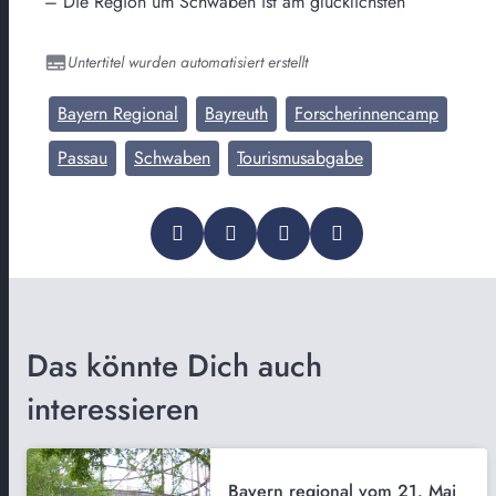
– Die Region um Schwaben ist am glücklichsten
Untertitel wurden automatisiert erstellt
Bayern Regional
Bayreuth
Forscherinnencamp
Passau
Schwaben
Tourismusabgabe
Das könnte Dich auch
interessieren
Bayern regional vom 21. Mai