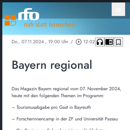
menu
headphones
chrome_reader_mode
bookmark_border
Do., 07.11.2024
, 19:00 Uhr
/
play_circle_outline
12:02
Bayern regional
Das Magazin Bayern regional vom 07. November 2024,
heute mit den folgenden Themen im Programm:
– Tourismusabgabe pro Gast in Bayreuth
– Forscherinnencamp in der ZF und Universität Passau