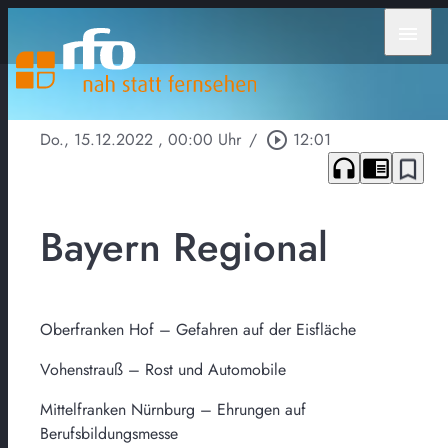
menu
Do., 15.12.2022
, 00:00 Uhr
/
play_circle_outline
12:01
headphones
chrome_reader_mode
bookmark_border
Bayern Regional
Oberfranken Hof – Gefahren auf der Eisfläche
Vohenstrauß – Rost und Automobile
Mittelfranken Nürnburg – Ehrungen auf
Berufsbildungsmesse