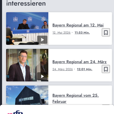
interessieren
Bayern Regional am 12. Mai
bookmark_border
12. Mai 2026
11:53 Min.
Bayern Regional am 24. März
bookmark_border
24. März 2026
12:01 Min.
Bayern Regional vom 25.
Februar
bookmark_border
25. Feb. 2026
12:00 Min.