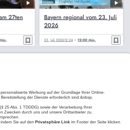
 am 27ten
Bayern regional vom 23. Juli
2026
bookmark_border
bookmark_border
Min.
23. Juli 2026
12:24
12:00 Min.