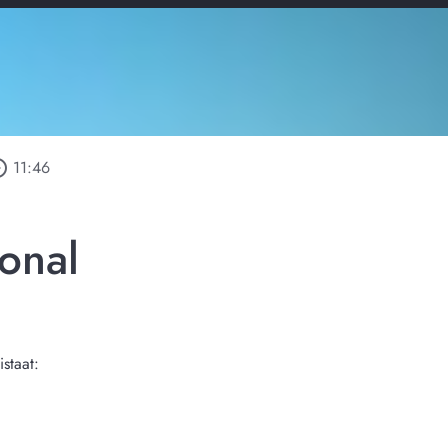
_outline
11:46
onal
staat: