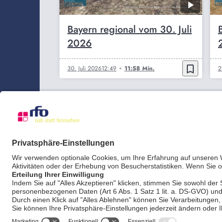
Bayern regional vom 30. Juli
2026
bookmark_border
30. Juli 2026
12:49
11:58 Min.
2