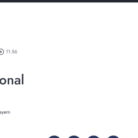
rcle_outline
11:56
onal
ayern