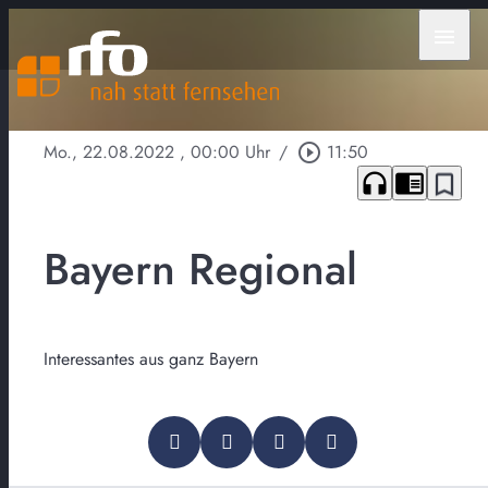
menu
Mo., 22.08.2022
, 00:00 Uhr
/
play_circle_outline
11:50
headphones
chrome_reader_mode
bookmark_border
Bayern Regional
Interessantes aus ganz Bayern