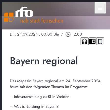
menu
Di., 24.09.2024
, 00:00 Uhr
/
play_circle_outline
12:00
headphones
chrome_reader_mode
bookmark_border
Bayern regional
Das Magazin Bayern regional am 24. September 2024,
heute mit den folgenden Themen im Programm:
– Infoveranstaltung zu KI in Weiden
– Was ist Leistung in Bayern?