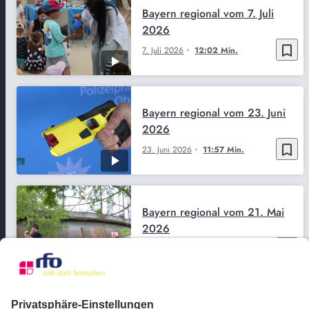
Bayern regional vom 7. Juli
2026
bookmark_border
7. Juli 2026
12:02 Min.
Bayern regional vom 23. Juni
2026
bookmark_border
23. Juni 2026
11:57 Min.
Bayern regional vom 21. Mai
2026
bookmark_border
21. Mai 2026
12:00 Min.