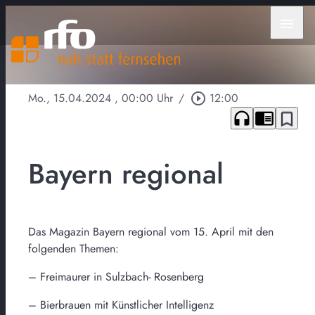
menu
Mo., 15.04.2024
, 00:00 Uhr
/
play_circle_outline
12:00
headphones
chrome_reader_mode
bookmark_border
Bayern regional
Das Magazin Bayern regional vom 15. April mit den
folgenden Themen:
– Freimaurer in Sulzbach- Rosenberg
– Bierbrauen mit Künstlicher Intelligenz