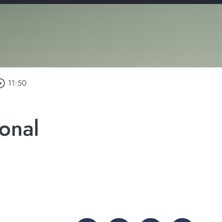
le_outline
11:50
onal