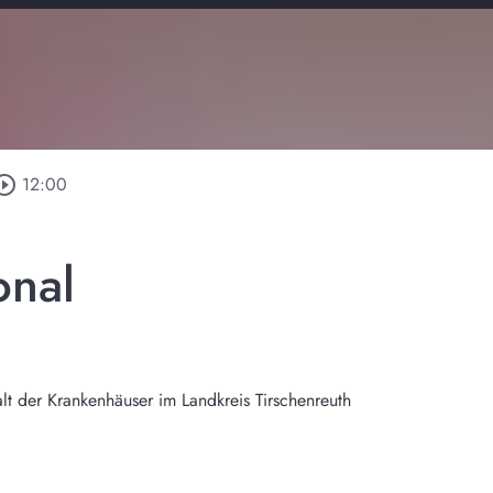
ircle_outline
12:00
onal
lt der Krankenhäuser im Landkreis Tirschenreuth