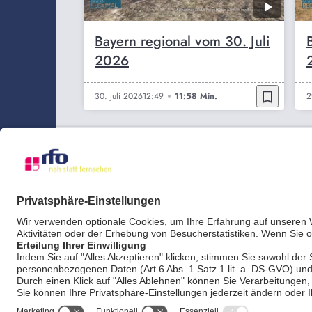
Bayern regional vom 30. Juli
2026
bookmark_border
30. Juli 2026
12:49
11:58 Min.
2