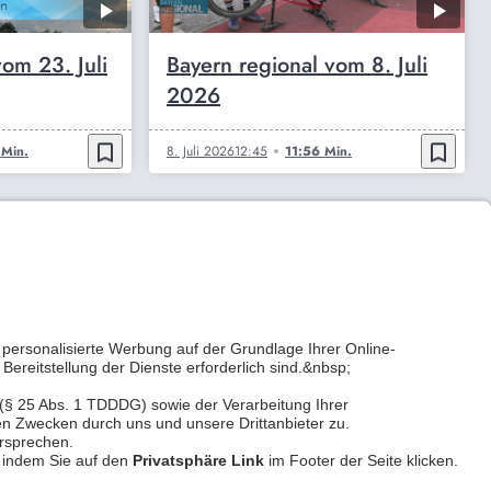
om 23. Juli
Bayern regional vom 8. Juli
2026
bookmark_border
bookmark_border
 Min.
8. Juli 2026
12:45
11:56 Min.