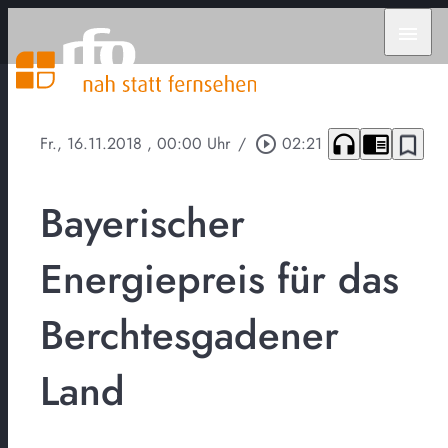
menu
headphones
chrome_reader_mode
bookmark_border
Fr., 16.11.2018
, 00:00 Uhr
/
play_circle_outline
02:21
Bayerischer
Energiepreis für das
Berchtesgadener
Land