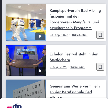
Kampfsportverein Bad Aibling
fusioniert mit dem
Förderverein Mangfalltal und
erweitert sein Programm
bookmark_border
23. Sep. 2025
03:24 Min.
Echelon Festival steht in den
Startlöchern
bookmark_border
7. Aug. 2026
14:43 Min.
Gemeinsam Werte vermitteln
an der Berufsschule Bad
Aibling
bookmark_border
29. Juli 2026
03:33 Min.