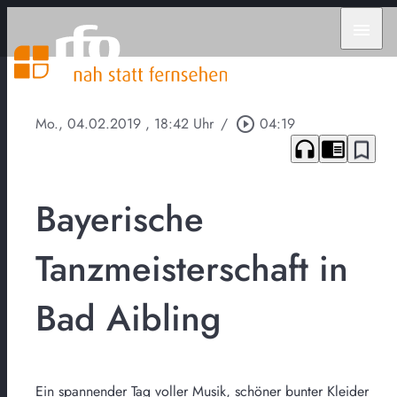
menu
Mo., 04.02.2019
, 18:42 Uhr
/
play_circle_outline
04:19
headphones
chrome_reader_mode
bookmark_border
Bayerische
Tanzmeisterschaft in
Bad Aibling
Ein spannender Tag voller Musik, schöner bunter Kleider