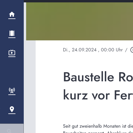
Di., 24.09.2024
, 00:00 Uhr
/
play_cir
Baustelle R
kurz vor Fer
Seit gut zweienhalb Monaten ist d