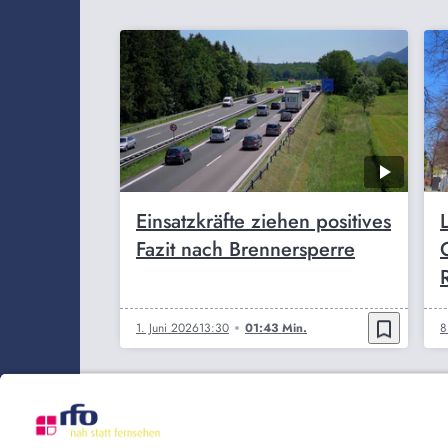
Einsatzkräfte ziehen positives
Fazit nach Brennersperre
bookmark_border
1. Juni 2026
13:30
01:43 Min.
8