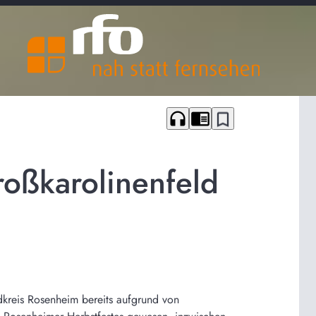
headphones
chrome_reader_mode
bookmark_border
roßkarolinenfeld
dkreis Rosenheim bereits aufgrund von