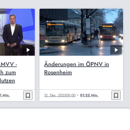
 MVV -
Änderungen im ÖPNV in
ch zum
Rosenheim
Nutzen
bookmark_border
bookmark_border
1 Min.
12. Dez. 2025
00:00
01:22 Min.