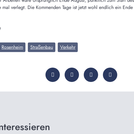
er Arbeiten wäre Ursprünglich Ende August, pünktlich zum Start de
e mal verlegt. Die Kommenden Tage ist jetzt wohl endlich ein Ende 
t
Rosenheim
Straßenbau
Verkehr
nteressieren