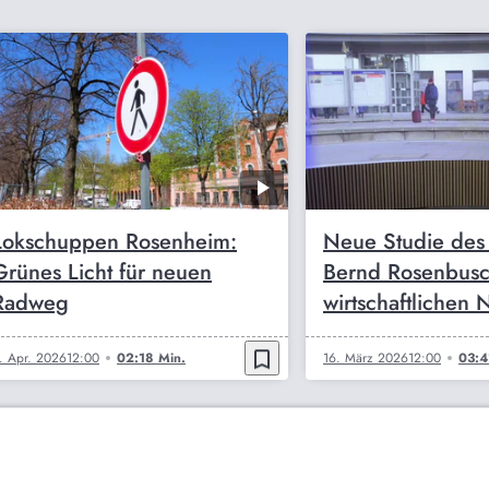
Lokschuppen Rosenheim:
Neue Studie des
Grünes Licht für neuen
Bernd Rosenbus
Radweg
wirtschaftlichen 
bookmark_border
. Apr. 2026
12:00
02:18 Min.
16. März 2026
12:00
03:4