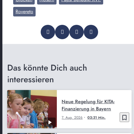
Rovereto
Das könnte Dich auch
interessieren
Neue Regelung für KITA-
Finanzierung in Bayern
bookmark_border
7. Aug. 2026
03:31 Min.