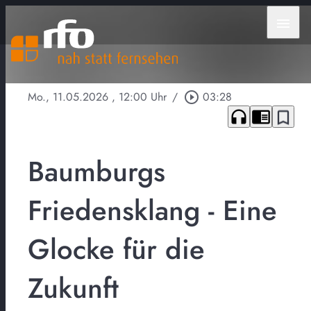
menu
Mo., 11.05.2026
, 12:00 Uhr
/
play_circle_outline
03:28
headphones
chrome_reader_mode
bookmark_border
Baumburgs
Friedensklang - Eine
Glocke für die
Zukunft