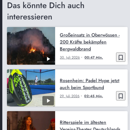
Das könnte Dich auch
interessieren
Großeinsatz in Oberwössen -
200 Kräfte bekämpfen
Bergwaldbrand
bookmark_border
30. Juli 2026
00:47 Min.
Rosenheim: Padel Hype jetzt
auch beim Sportbund
bookmark_border
29. Juli 2026
02:45 Min.
Ritterspiele im ältesten
Vereins-Theater Deutschlands