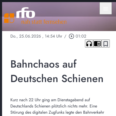
menu
Do., 25.06.2026
, 14:54 Uhr
/
play_circle_outline
01:02
headphones
chrome_reader_mode
bookmark_border
Bahnchaos auf
Deutschen Schienen
Kurz nach 22 Uhr ging am Dienstagabend auf
Deutschlands Schienen plötzlich nichts mehr. Eine
Störung des digitalen Zugfunks legte den Bahnverkehr