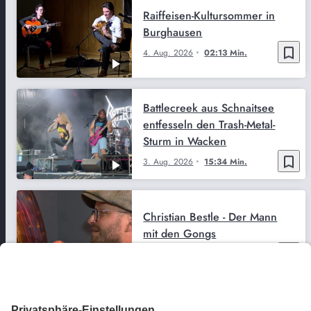
Raiffeisen-Kultursommer in
Burghausen
bookmark_border
4. Aug. 2026
02:13 Min.
Battlecreek aus Schnaitsee
entfesseln den Trash-Metal-
Sturm in Wacken
bookmark_border
3. Aug. 2026
15:34 Min.
Christian Bestle - Der Mann
mit den Gongs
bookmark_border
3. Aug. 2026
13:30 Min.