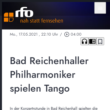
menu
Mo., 17.05.2021
, 22:10 Uhr
/
play_circle_outline
04:00
headphones
chrome_reader_mode
bookmark_border
Bad Reichenhaller
Philharmoniker
spielen Tango
In der Konzertrotunde in Bad Reichenhall spielten die