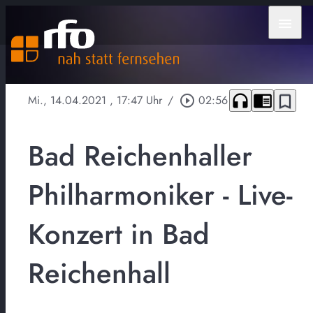
menu
headphones
chrome_reader_mode
bookmark_border
Mi., 14.04.2021
, 17:47 Uhr
/
play_circle_outline
02:56
Bad Reichenhaller
Philharmoniker - Live-
Konzert in Bad
Reichenhall