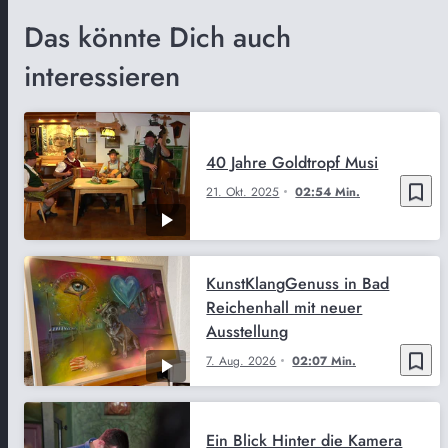
Das könnte Dich auch
interessieren
40 Jahre Goldtropf Musi
bookmark_border
21. Okt. 2025
02:54 Min.
KunstKlangGenuss in Bad
Reichenhall mit neuer
Ausstellung
bookmark_border
7. Aug. 2026
02:07 Min.
Ein Blick Hinter die Kamera