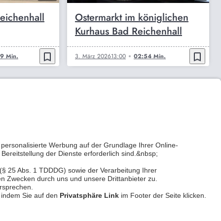
Reichenhall
Ostermarkt im königlichen
Kurhaus Bad Reichenhall
bookmark_border
bookmark_border
9 Min.
3. März 2026
13:00
02:54 Min.
Kontakt
Privatsphäre