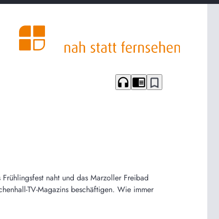
headphones
chrome_reader_mode
bookmark_border
s Frühlingsfest naht und das Marzoller Freibad
ichenhall-TV-Magazins beschäftigen. Wie immer