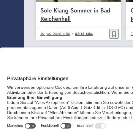
Sole Klang Sommer in Bad
Reichenhall
bookmark_border
16. Juni 2026
14:56
03:15 Min.
3
AGB
Impr