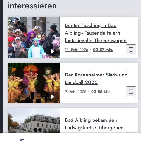
interessieren
Bunter Fasching in Bad
Aibling - Tausende feiern
fantasievolle Themenwagen
bookmark_border
16. Feb. 2026
02:57 Min.
Der Rosenheimer Stadt- und
Landball 2026
bookmark_border
9. Feb. 2026
02:56 Min.
Bad Aibling bekam den
Ludwigskreisel übergeben
bookmark_border
28. Okt. 2025
02:41 Min.