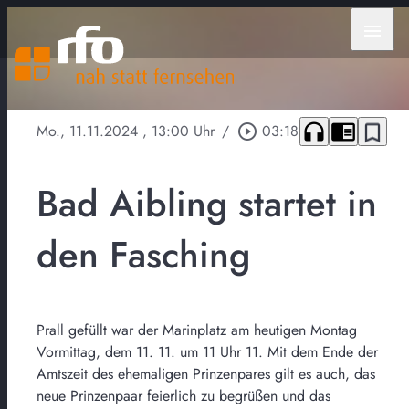
menu
headphones
chrome_reader_mode
bookmark_border
Mo., 11.11.2024
, 13:00 Uhr
/
play_circle_outline
03:18
Bad Aibling startet in
den Fasching
Prall gefüllt war der Marinplatz am heutigen Montag
Vormittag, dem 11. 11. um 11 Uhr 11. Mit dem Ende der
Amtszeit des ehemaligen Prinzenpares gilt es auch, das
neue Prinzenpaar feierlich zu begrüßen und das