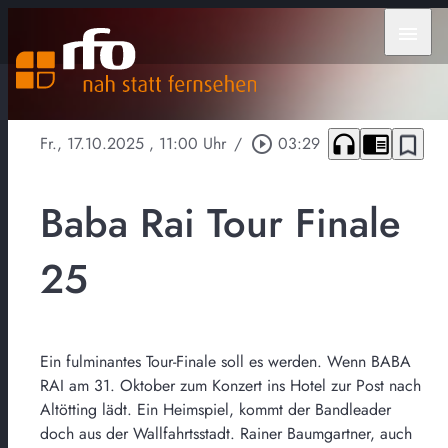
menu
headphones
chrome_reader_mode
bookmark_border
Fr., 17.10.2025
, 11:00 Uhr
/
play_circle_outline
03:29
Baba Rai Tour Finale
25
Ein fulminantes Tour-Finale soll es werden. Wenn BABA
RAI am 31. Oktober zum Konzert ins Hotel zur Post nach
Altötting lädt. Ein Heimspiel, kommt der Bandleader
doch aus der Wallfahrtsstadt. Rainer Baumgartner, auch