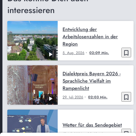
interessieren
Entwicklung der
Arbeitslosenzahlen in der
Region
bookmark_border
5. Aug. 2026
02:09 Min.
Dialektpreis Bayern 2026 -
Sprachliche Vielfalt im
Rampenlicht
bookmark_border
29. Juli 2026
02:03 Min.
Wetter für das Sendegebiet
bookmark_border
17. Juli 2026
02:10 Min.