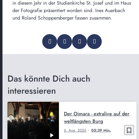
in diesem Jahr in der Studienkirche St. Josef und im Haus
der Fotografie präsentiert worden sind. Ines Auerbach
und Roland Schoppersberger fassen zusammen.
Das könnte Dich auch
interessieren
Der Oimara - extralive auf der
weltlängsten Burg
bookmark_border
6. Aug. 2026
05:39 Min.