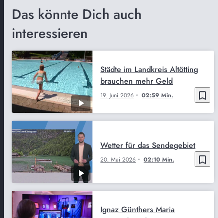
Das könnte Dich auch
interessieren
Städte im Landkreis Altötting
brauchen mehr Geld
bookmark_border
19. Juni 2026
02:59 Min.
Wetter für das Sendegebiet
bookmark_border
20. Mai 2026
02:10 Min.
Ignaz Günthers Maria