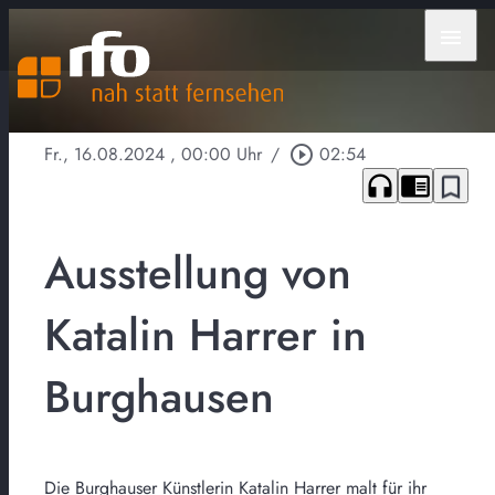
menu
Fr., 16.08.2024
, 00:00 Uhr
/
play_circle_outline
02:54
headphones
chrome_reader_mode
bookmark_border
Ausstellung von
Katalin Harrer in
Burghausen
Die Burghauser Künstlerin Katalin Harrer malt für ihr