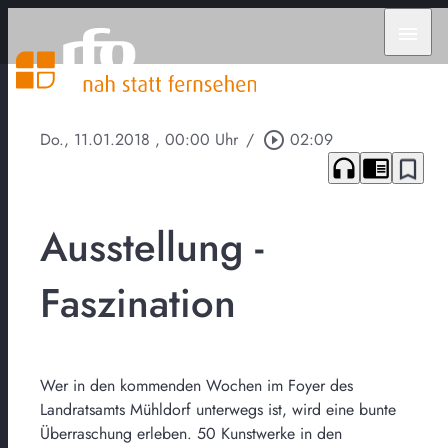
menu
Do., 11.01.2018
, 00:00 Uhr
/
play_circle_outline
02:09
headphones
chrome_reader_mode
bookmark_border
Ausstellung -
Faszination
Wer in den kommenden Wochen im Foyer des
Landratsamts Mühldorf unterwegs ist, wird eine bunte
Überraschung erleben. 50 Kunstwerke in den