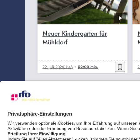
Neuer Kindergarten für
Mühldorf
bookmark_border
22. Juli 2026
11:48
02:00 Min.
2