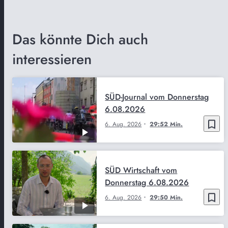
Das könnte Dich auch
interessieren
SÜD-Journal vom Donnerstag
6.08.2026
bookmark_border
6. Aug. 2026
29:52 Min.
SÜD Wirtschaft vom
Donnerstag 6.08.2026
bookmark_border
6. Aug. 2026
29:50 Min.