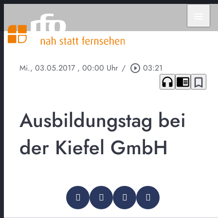
menu
Mi., 03.05.2017
, 00:00 Uhr
/
play_circle_outline
03:21
headphones
chrome_reader_mode
bookmark_border
Ausbildungstag bei
der Kiefel GmbH