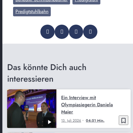
Predigtstuhlbahn
Das könnte Dich auch
interessieren
Ein Interview mit
Olympiasiegerin Daniela
Maier
bookmark_border
13. Juli 2026
04:51 Min.