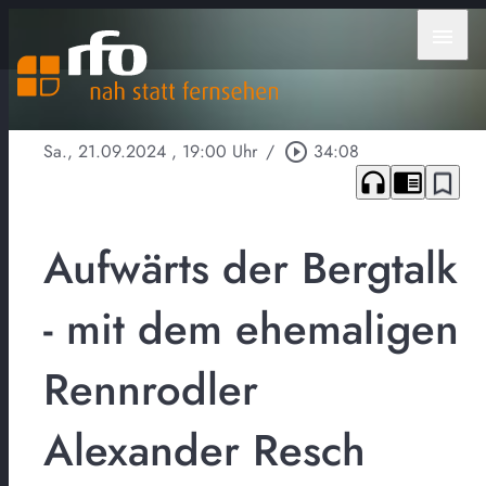
menu
Sa., 21.09.2024
, 19:00 Uhr
/
play_circle_outline
34:08
headphones
chrome_reader_mode
bookmark_border
Aufwärts der Bergtalk
- mit dem ehemaligen
Rennrodler
Alexander Resch