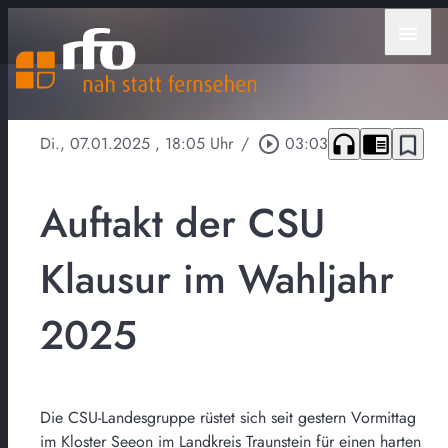
menu
headphones
chrome_reader_mode
bookmark_border
Di., 07.01.2025
, 18:05 Uhr
/
play_circle_outline
03:03
Auftakt der CSU
Klausur im Wahljahr
2025
Die CSU-Landesgruppe rüstet sich seit gestern Vormittag
im Kloster Seeon im Landkreis Traunstein für einen harten