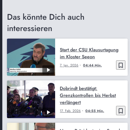
Das könnte Dich auch
interessieren
Start der CSU Klausurtagung
im Kloster Seeon
bookmark_border
7. Jan. 2026
04:44 Min.
Dobrindt bestätigt:
Grenzkontrollen bis Herbst
verlängert
bookmark_border
17. Feb. 2026
04:55 Min.