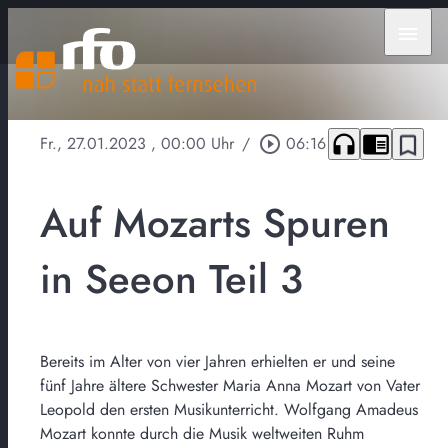
menu
headphones
chrome_reader_mode
bookmark_border
Fr., 27.01.2023
, 00:00 Uhr
/
play_circle_outline
06:16
Auf Mozarts Spuren
in Seeon Teil 3
Bereits im Alter von vier Jahren erhielten er und seine
fünf Jahre ältere Schwester Maria Anna Mozart von Vater
Leopold den ersten Musikunterricht. Wolfgang Amadeus
Mozart konnte durch die Musik weltweiten Ruhm