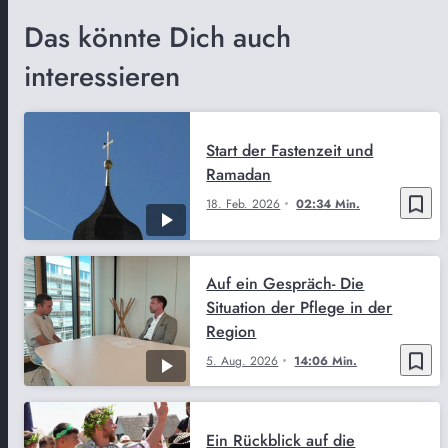
Das könnte Dich auch
interessieren
Start der Fastenzeit und
Ramadan
bookmark_border
18. Feb. 2026
02:34 Min.
Auf ein Gespräch- Die
Situation der Pflege in der
Region
bookmark_border
5. Aug. 2026
14:06 Min.
Ein Rückblick auf die