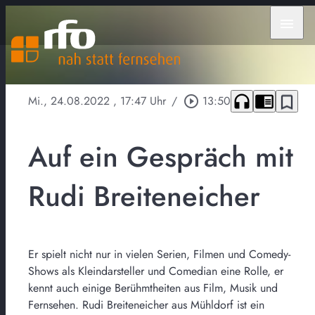
menu
headphones
chrome_reader_mode
bookmark_border
Mi., 24.08.2022
, 17:47 Uhr
/
play_circle_outline
13:50
Auf ein Gespräch mit
Rudi Breiteneicher
Er spielt nicht nur in vielen Serien, Filmen und Comedy-
Shows als Kleindarsteller und Comedian eine Rolle, er
kennt auch einige Berühmtheiten aus Film, Musik und
Fernsehen. Rudi Breiteneicher aus Mühldorf ist ein