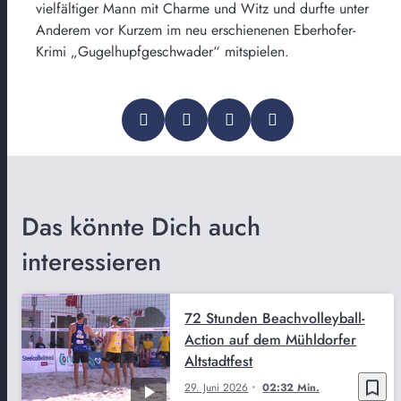
vielfältiger Mann mit Charme und Witz und durfte unter
Anderem vor Kurzem im neu erschienenen Eberhofer-
Krimi „Gugelhupfgeschwader“ mitspielen.
Das könnte Dich auch
interessieren
72 Stunden Beachvolleyball-
Action auf dem Mühldorfer
Altstadtfest
bookmark_border
29. Juni 2026
02:32 Min.