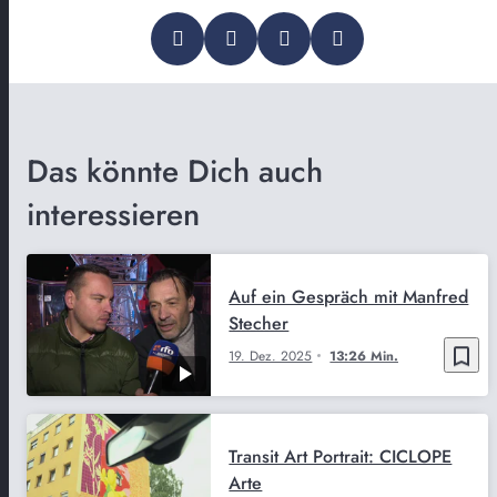
Das könnte Dich auch
interessieren
Auf ein Gespräch mit Manfred
Stecher
bookmark_border
19. Dez. 2025
13:26 Min.
Transit Art Portrait: CICLOPE
Arte