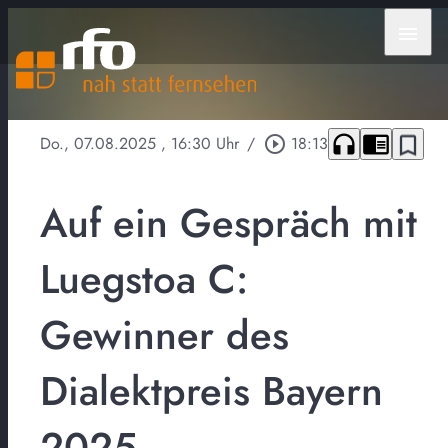
menu
headphones
chrome_reader_mode
bookmark_border
Do., 07.08.2025
, 16:30 Uhr
/
play_circle_outline
18:13
Auf ein Gespräch mit
Luegstoa C:
Gewinner des
Dialektpreis Bayern
2025