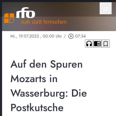
menu
Mi., 19.07.2023
, 00:00 Uhr
/
play_circle_outline
07:54
headphones
chrome_reader_mode
bookmark_border
Auf den Spuren
Mozarts in
Wasserburg: Die
Postkutsche