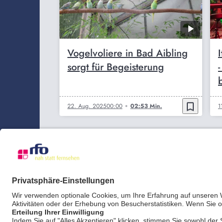
Vogelvoliere in Bad Aibling
sorgt für Begeisterung
bookmark_border
22. Aug. 2025
00:00
02:53 Min.
1