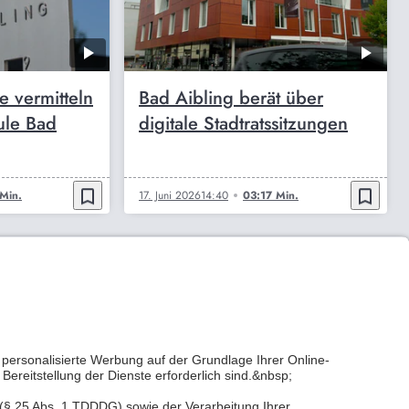
 vermitteln
Bad Aibling berät über
ule Bad
digitale Stadtratssitzungen
bookmark_border
bookmark_border
Min.
17. Juni 2026
14:40
03:17 Min.