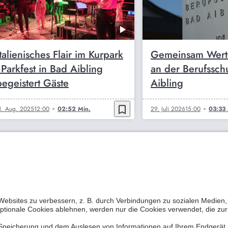
Italienisches Flair im Kurpark
Gemeinsam Werte
- Parkfest in Bad Aibling
an der Berufssch
begeistert Gäste
Aibling
bookmark_border
1. Aug. 2025
12:00
02:52 Min.
29. Juli 2026
15:00
03:33 