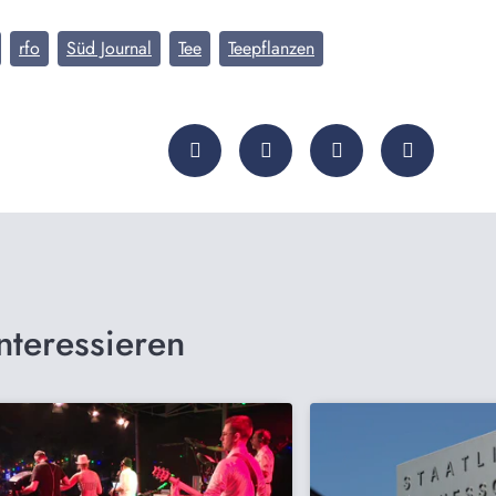
rfo
Süd Journal
Tee
Teepflanzen
nteressieren