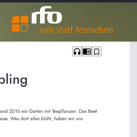
headphones
chrome_reader_mode
bookmark_border
bling
stand 2016 ein Garten mit Teepflanzen. Das Beet
sse. Was dort alles blüht, haben wir uns