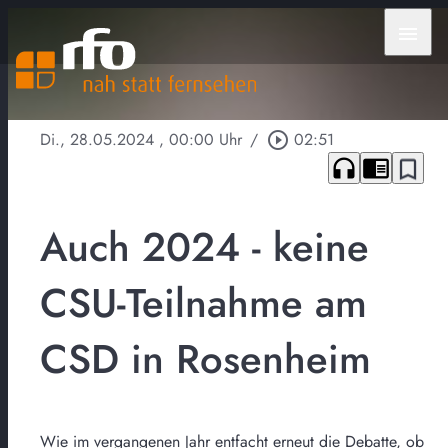
menu
Di., 28.05.2024
, 00:00 Uhr
/
play_circle_outline
02:51
headphones
chrome_reader_mode
bookmark_border
Auch 2024 - keine
CSU-Teilnahme am
CSD in Rosenheim
Wie im vergangenen Jahr entfacht erneut die Debatte, ob