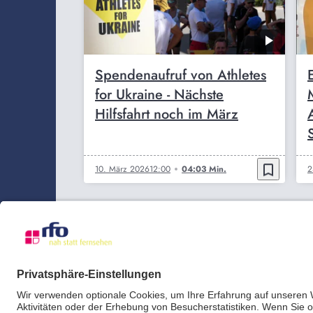
Spendenaufruf von Athletes
for Ukraine - Nächste
Hilfsfahrt noch im März
bookmark_border
10. März 2026
12:00
04:03 Min.
2