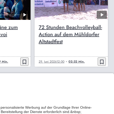
läne zum
72 Stunden Beachvolleyball-
nvoi
Action auf dem Mühldorfer
Altstadtfest
bookmark_border
bookmark_border
 Min.
29. Juni 2026
12:00
02:32 Min.