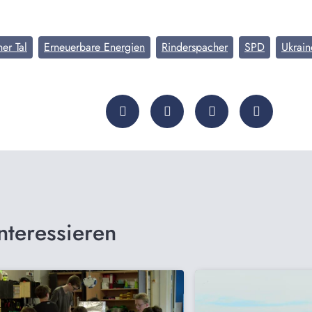
er Tal
Erneuerbare Energien
Rinderspacher
SPD
Ukrain
nteressieren