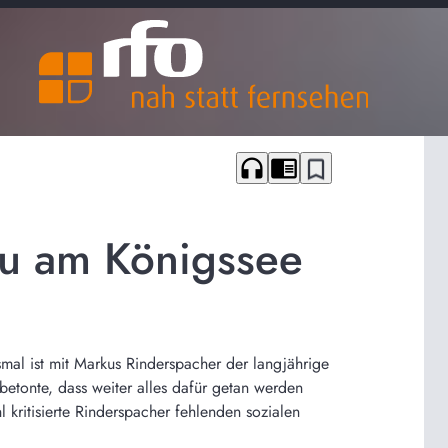
headphones
chrome_reader_mode
bookmark_border
au am Königssee
mal ist mit Markus Rinderspacher der langjährige
tonte, dass weiter alles dafür getan werden
 kritisierte Rinderspacher fehlenden sozialen