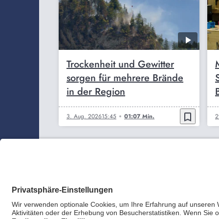
Trockenheit und Gewitter
sorgen für mehrere Brände
in der Region
bookmark_border
3. Aug. 2026
15:45
01:07 Min.
2