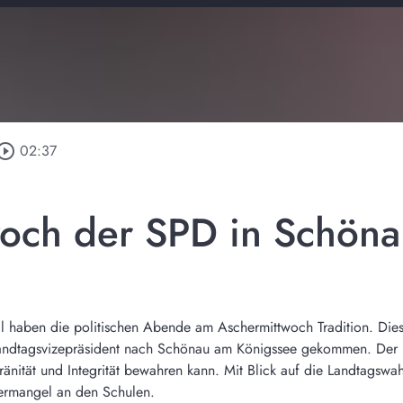
_circle_outline
02:37
woch der SPD in Schön
l haben die politischen Abende am Aschermittwoch Tradition. Dies
Landtagsvizepräsident nach Schönau am Königssee gekommen. Der be
änität und Integrität bewahren kann. Mit Blick auf die Landtagswahl
ermangel an den Schulen.