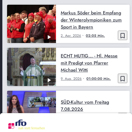
Markus Söder beim Empfang
der Winterolympioniken zum
Sport in Bayern
bookmark_border
2. Apr. 2026
02:05 Min.
ECHT MUTIG... - Hl. Messe
mit Predigt von Pfarrer
Michael Witti
bookmark_border
9. Aug. 2026
01:00:00 Min.
SÜD-Kultur vom Freitag
7.08.2026
bookmark_border
7. Aug. 2026
29:50 Min.