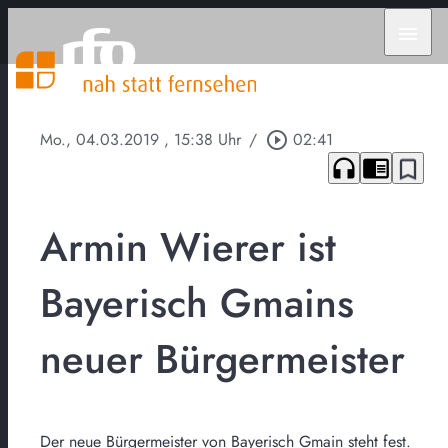
menu
Mo., 04.03.2019
, 15:38 Uhr
/
play_circle_outline
02:41
headphones
chrome_reader_mode
bookmark_border
Armin Wierer ist
Bayerisch Gmains
neuer Bürgermeister
Der neue Bürgermeister von Bayerisch Gmain steht fest.